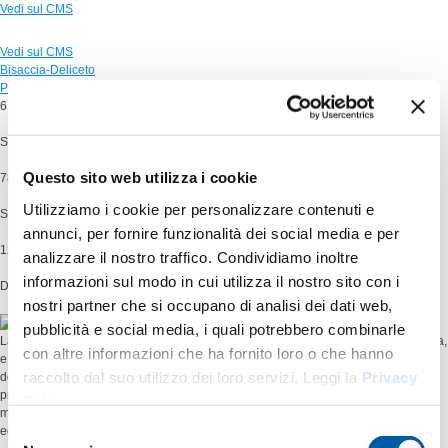
Vedi sul CMS
Vedi sul CMS
Bisaccia-Deliceto
Paternò-Priolo
6.850
Sorvoli
Questo sito web utilizza i cookie
78
Utilizziamo i cookie per personalizzare contenuti e
Specie
annunci, per fornire funzionalità dei social media e per
12
analizzare il nostro traffico. Condividiamo inoltre
informazioni sul modo in cui utilizza il nostro sito con i
Durata (mesi)
nostri partner che si occupano di analisi dei dati web,
pubblicità e social media, i quali potrebbero combinarle
La nuova linea a 380 kV tra le stazioni elettriche di Deliceto, in provincia di Foggia,
con altre informazioni che ha fornito loro o che hanno
e Bisaccia (Avellino) consentirà di rafforzare il collegamento energetico tra la
raccolto dal suo utilizzo dei loro servizi. Leggi la
Privacy
dorsale adriatica e quella tirrenica, per un trasferimento in sicurezza dell’energia
prodotta in Puglia verso la Campania. In particolare, sarà garantita una sempre
Policy
.
maggiore
integrazione dei nuovi impianti di produzione rinnovabile
, soprattutto
Selezione
eolici, con una riduzione degli attuali limiti di produzione.