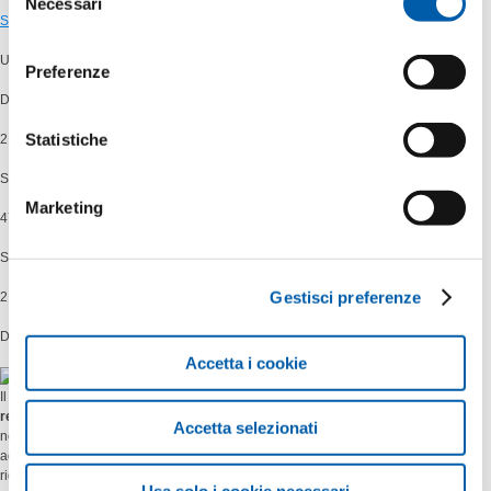
Necessari
del
Scarica i dati
consenso
UCCELLI OSSERVATI
Preferenze
Di seguito una rappresentazione delle specie osservate
Statistiche
2.618
Sorvoli
Marketing
47
Specie
Gestisci preferenze
2
Durata (mesi)
Accetta i cookie
Il nuovo elettrodotto a 380 kV per il
potenziamento
e la
razionalizzazione della
rete orientale siciliana
. L’opera rafforzerà la sicurezza e l’affidabilità del servizio
Accetta selezionati
nelle zone ad elevato carico di Catania e Siracusa. In particolare, è previsto un
adeguamento alla capacità produttiva dell’area di Priolo Gargallo, con una
riduzione dei costi dell’energia.